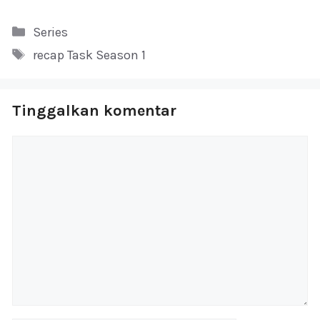
Kategori
Series
Tag
recap Task Season 1
Tinggalkan komentar
Komentar