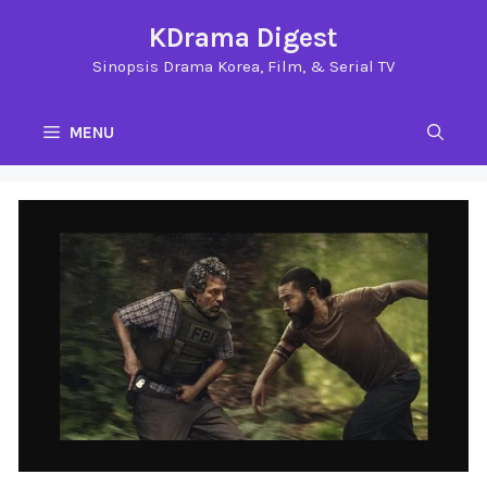
Langsung
KDrama Digest
ke
Sinopsis Drama Korea, Film, & Serial TV
isi
MENU