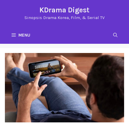
Langsung
KDrama Digest
ke
Sinopsis Drama Korea, Film, & Serial TV
isi
MENU