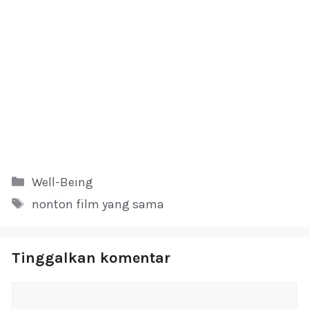
Kategori
Well-Being
Tag
nonton film yang sama
Tinggalkan komentar
Komentar