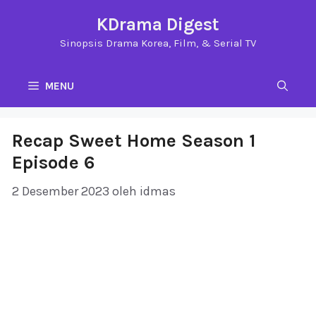
Langsung
KDrama Digest
ke
Sinopsis Drama Korea, Film, & Serial TV
isi
MENU
Recap Sweet Home Season 1
Episode 6
2 Desember 2023
oleh
idmas