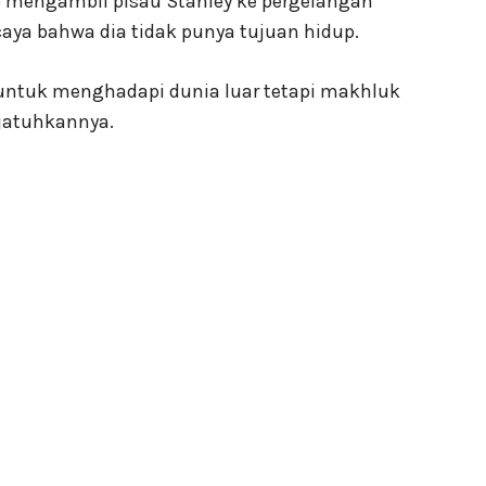
 mengambil pisau Stanley ke pergelangan
caya bahwa dia tidak punya tujuan hidup.
 untuk menghadapi dunia luar tetapi makhluk
jatuhkannya.