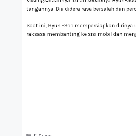
kesengsaraannya itulah sebabnya Hyun-Soo
tangannya. Dia didera rasa bersalah dan per
Saat ini, Hyun -Soo mempersiapkan dirinya
raksasa membanting ke sisi mobil dan men
Kategori
K-Drama