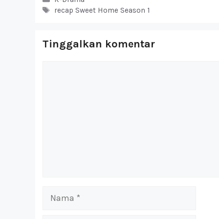
Tag
recap Sweet Home Season 1
Tinggalkan komentar
Komentar
Nama