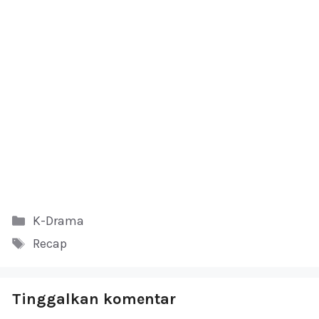
Kategori
K-Drama
Tag
Recap
Tinggalkan komentar