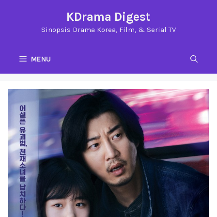
Langsung
KDrama Digest
ke
Sinopsis Drama Korea, Film, & Serial TV
isi
MENU