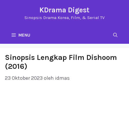
Langsung
KDrama Digest
ke
Sinopsis Drama Korea, Film, & Serial TV
isi
MENU
Sinopsis Lengkap Film Dishoom
(2016)
23 Oktober 2023
oleh
idmas