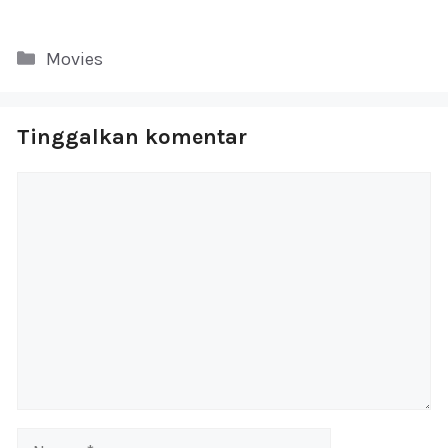
Kategori
Movies
Tinggalkan komentar
Komentar
Nama