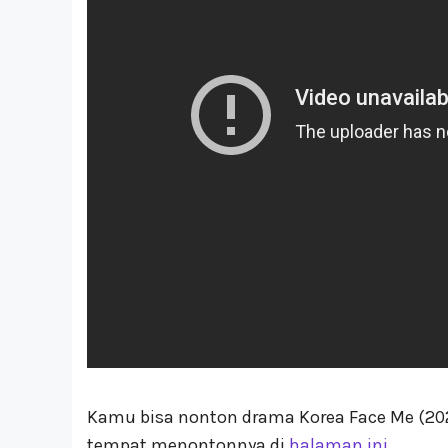
Kamu bisa nonton drama Korea Face Me (202
tempat menontonnya di
halaman ini
.