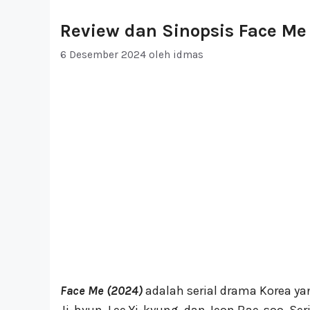
Review dan Sinopsis Face Me
6 Desember 2024
oleh
idmas
Face Me (2024)
adalah serial drama Korea ya
Ji-hyun, Lee Yi-kyung, dan Jeon Bae-soo. Se