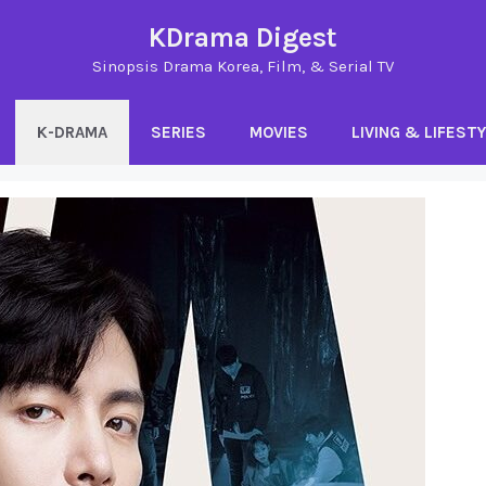
KDrama Digest
Sinopsis Drama Korea, Film, & Serial TV
K-DRAMA
SERIES
MOVIES
LIVING & LIFEST