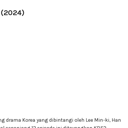
 (2024)
ng drama Korea yang dibintangi oleh Lee Min-ki, Han
rial sepanjang 12 episode ini ditayangkan KBS2