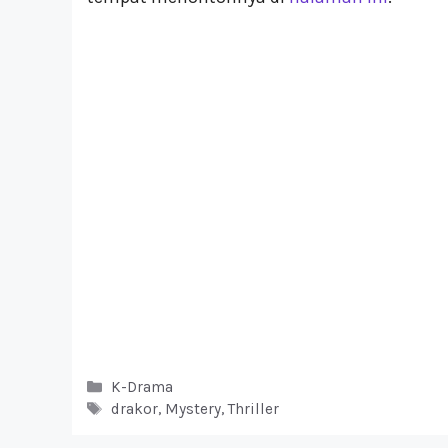
Kategori
K-Drama
Tag
drakor
,
Mystery
,
Thriller