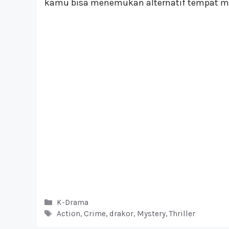
kamu bisa menemukan alternatif tempat m
Kategori
K-Drama
Tag
Action
,
Crime
,
drakor
,
Mystery
,
Thriller