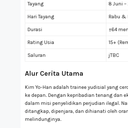
Tayang
8 Juni –
Hari Tayang
Rabu &
Durasi
±64 meni
Rating Usia
15+ (Re
Saluran
jTBC
Alur Cerita Utama
Kim Yo-Han adalah trainee yudisial yang c
ke depan. Dengan kepribadian tenang dan e
dalam misi penyelidikan perjudian ilegal. Na
ditangkap, dipenjara, dan dihianati oleh o
melindunginya.