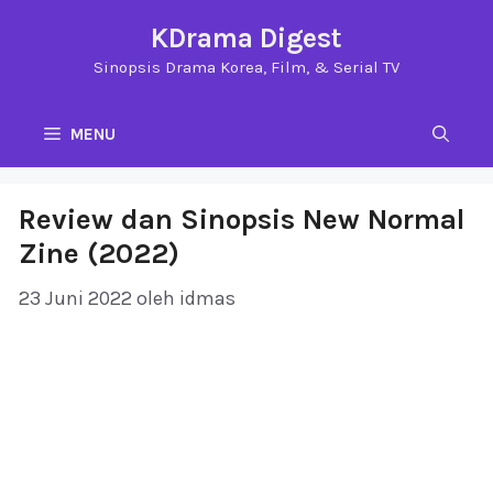
Langsung
KDrama Digest
ke
Sinopsis Drama Korea, Film, & Serial TV
isi
MENU
Review dan Sinopsis New Normal
Zine (2022)
23 Juni 2022
oleh
idmas