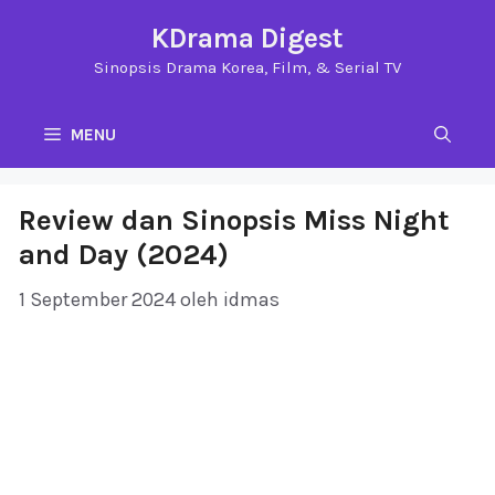
Langsung
KDrama Digest
ke
Sinopsis Drama Korea, Film, & Serial TV
isi
MENU
Review dan Sinopsis Miss Night
and Day (2024)
1 September 2024
oleh
idmas