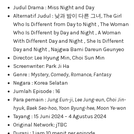
Judul Drama : Miss Night and Day
Alternatif Judul : 낮과 밤이 다른 그녀, The Girl
Who Is Different from Day to Night , The Woman
Who Is Different by Day and Night , A Woman
With Different Day and Night , She Is Different
Day and Night , Najgwa Bami Dareun Geunyeo
Director: Lee Hyung Min, Choi Sun Min
Screenwriter: Park Ji Ha
Genre :
Mystery, Comedy, Romance, Fantasy
Negara : Korea Selatan
Jumlah Episode : 16
Para pemain :
Jung Eun-ji, Lee Jung-eun, Choi Jin-
hyuk, Baek Seo-hoo, Yoon Byung-hee, Moon Ye-won
Tayang : 15 Juni 2024 – 4 Agustus 2024
Original Network: jTBC
Durasi : 1 jam 10 menit per episode.