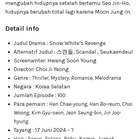
mengubah hidupnya setelah bertemu Seo Jin-Ho,
hidupnya berubah total lagi karena Moon Jung-In.
Detail Info
Judul Drama : Snow White’s Revenge
Alternatif Judul : 스캔들, Scandal , Seukaendeul
Screenwriter: Hwang Soon Young
Director: Choi Ji Yeong
Genre :
Thriller, Mystery, Romance, Melodrama
Negara : Korea Selatan
Jumlah Episode : 100
Para pemain :
Han Chae-young, Han Bo-reum, Choi
Woong, Kim Gyu-seon, Jeon Seung-bin, Jin Joo-
hyung
Tayang : 17 Juni 2024 – ?
Hari : Senin, Selasa, Rabu, Kamis, Jumat