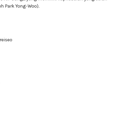
eh Park Yong-Woo).
reiseo
2