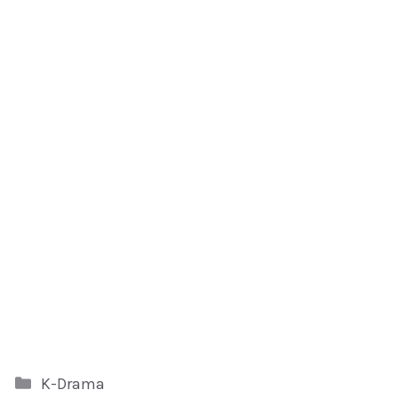
Kategori
K-Drama