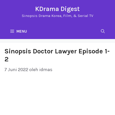
Langsung
KDrama Digest
ke
Sinopsis Drama Korea, Film, & Serial TV
isi
MENU
Sinopsis Doctor Lawyer Episode 1-
2
7 Juni 2022
oleh
idmas