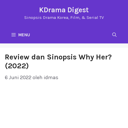
Langsung
KDrama Digest
ke
Sinopsis Drama Korea, Film, & Serial TV
isi
MENU
Review dan Sinopsis Why Her?
(2022)
6 Juni 2022
oleh
idmas