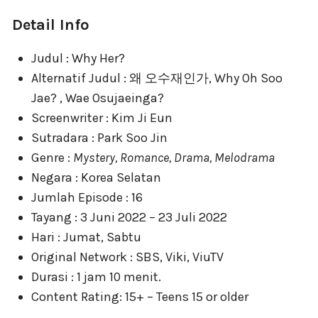
Detail Info
Judul : Why Her?
Alternatif Judul : 왜 오수재인가, Why Oh Soo
Jae? , Wae Osujaeinga?
Screenwriter : Kim Ji Eun
Sutradara : Park Soo Jin
Genre :
Mystery, Romance, Drama, Melodrama
Negara : Korea Selatan
Jumlah Episode : 16
Tayang : 3 Juni 2022 – 23 Juli 2022
Hari : Jumat, Sabtu
Original Network : SBS, Viki, ViuTV
Durasi : 1 jam 10 menit.
Content Rating: 15+ – Teens 15 or older