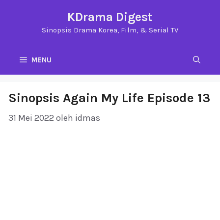
Langsung
KDrama Digest
ke
Sinopsis Drama Korea, Film, & Serial TV
isi
MENU
Sinopsis Again My Life Episode 13
31 Mei 2022
oleh
idmas