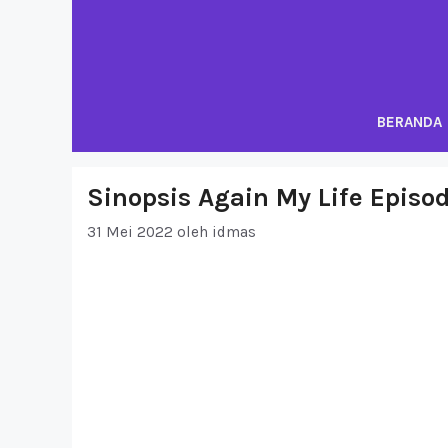
Langsung
ke
isi
BERANDA
Sinopsis Again My Life Episo
31 Mei 2022
oleh
idmas