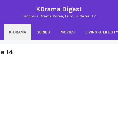
KDrama Digest
Sinopsis Drama Korea, Film, & Serial TV
K-DRAMA
SERIES
MOVIES
LIVING & LIFEST
de 14