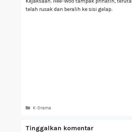
Kejaksaan. Hee-Woo tampak prihatin, terut
telah rusak dan beralih ke sisi gelap.
Kategori
K-Drama
Tinggalkan komentar