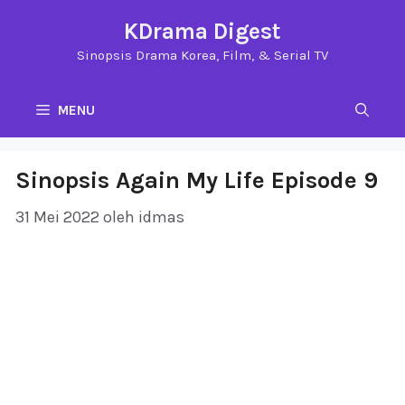
Langsung
KDrama Digest
ke
Sinopsis Drama Korea, Film, & Serial TV
isi
MENU
Sinopsis Again My Life Episode 9
31 Mei 2022
oleh
idmas