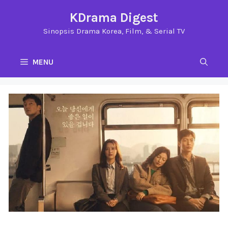
Langsung
KDrama Digest
ke
Sinopsis Drama Korea, Film, & Serial TV
isi
MENU