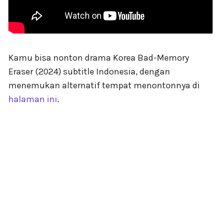
Kamu bisa nonton drama Korea Bad-Memory
Eraser (2024) subtitle Indonesia, dengan
menemukan alternatif tempat menontonnya di
halaman ini
.