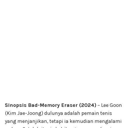
Sinopsis Bad-Memory Eraser (2024)
– Lee Goon
(Kim Jae-Joong) dulunya adalah pemain tenis
yang menjanjikan, tetapi ia kemudian mengalami