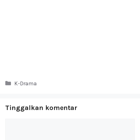
Kategori
K-Drama
Tinggalkan komentar
Komentar