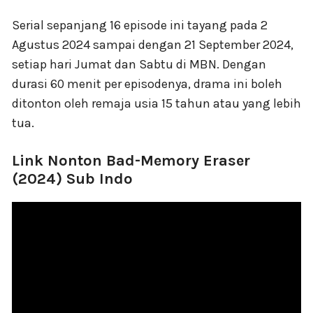
Serial sepanjang 16 episode ini tayang pada 2
Agustus 2024 sampai dengan 21 September 2024,
setiap hari Jumat dan Sabtu di MBN. Dengan
durasi 60 menit per episodenya, drama ini boleh
ditonton oleh remaja usia 15 tahun atau yang lebih
tua.
Link Nonton Bad-Memory Eraser
(2024) Sub Indo