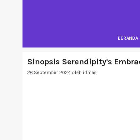
Langsung
ke
isi
BERANDA
Sinopsis Serendipity's Embra
26 September 2024
oleh
idmas