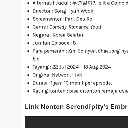
Alternatif Judul : 우연일까?, Is It a Coincide
Director : Song Hyun Wook
Screenwriter : Park Geu Ro
Genre :
Comedy, Romance, Youth
Negara : Korea Selatan
Jumlah Episode : 8
Para pemeran :
Kim So-hyun, Chae Jong-hye
bin
Tayang : 22 Jul 2024 – 13 Aug 2024
Original Network : tvN
Durasi : 1 jam 10 menit per episode.
Rating konten : bisa ditonton remaja usia
Link Nonton Serendipity’s Embr