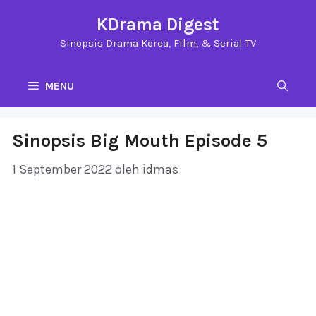
Langsung
KDrama Digest
ke
Sinopsis Drama Korea, Film, & Serial TV
isi
MENU
Sinopsis Big Mouth Episode 5
1 September 2022
oleh
idmas