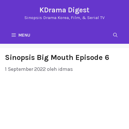
Langsung
KDrama Digest
ke
Sinopsis Drama Korea, Film, & Serial TV
isi
MENU
Sinopsis Big Mouth Episode 6
1 September 2022
oleh
idmas