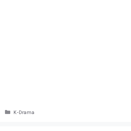
Kategori
K-Drama