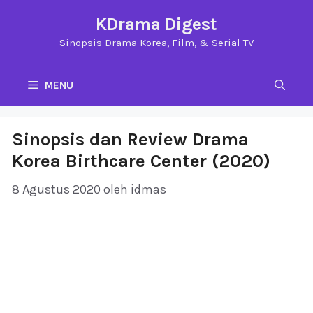
Langsung
KDrama Digest
ke
Sinopsis Drama Korea, Film, & Serial TV
isi
MENU
Sinopsis dan Review Drama
Korea Birthcare Center (2020)
8 Agustus 2020
oleh
idmas