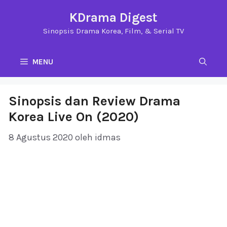
Langsung
KDrama Digest
ke
Sinopsis Drama Korea, Film, & Serial TV
isi
MENU
Sinopsis dan Review Drama
Korea Live On (2020)
8 Agustus 2020
oleh
idmas