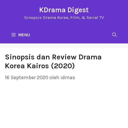
Langsung
KDrama Digest
ke
Sinopsis Drama Korea, Film, & Serial TV
isi
MENU
Sinopsis dan Review Drama
Korea Kairos (2020)
16 September 2020
oleh
idmas