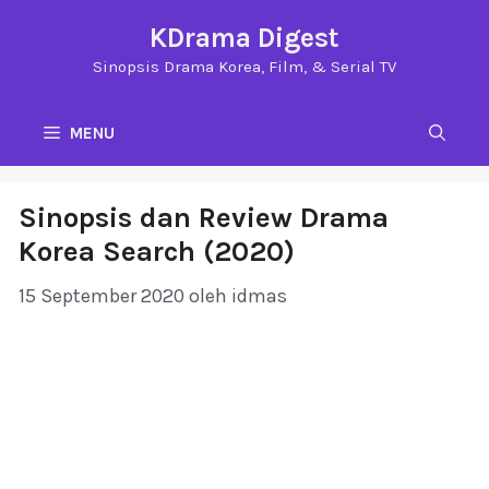
Langsung
KDrama Digest
ke
Sinopsis Drama Korea, Film, & Serial TV
isi
MENU
Sinopsis dan Review Drama
Korea Search (2020)
15 September 2020
oleh
idmas