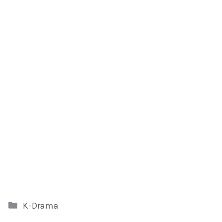
Kategori
K-Drama