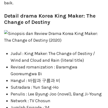
baik.
Detail drama Korea King Maker: The
Change of Destiny
Judul : King Maker: The Change of Destiny /
Wind and Cloud and Rain (literal title)
Revised romanization : Baramgwa
Gooreumgwa Bi
Hangul : 바람과 구름과 비
Sutradara : Yun Sang-Ho
Penulis : Lee Byung-Joo (novel), Bang Ji-Young
Network : TV Chosun
Jumlah Episode : 24