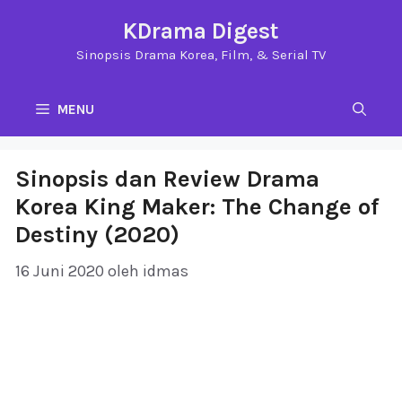
Langsung
KDrama Digest
ke
Sinopsis Drama Korea, Film, & Serial TV
isi
MENU
Sinopsis dan Review Drama
Korea King Maker: The Change of
Destiny (2020)
16 Juni 2020
oleh
idmas