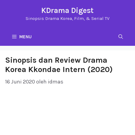
Langsung
KDrama Digest
ke
Sinopsis Drama Korea, Film, & Serial TV
isi
MENU
Sinopsis dan Review Drama
Korea Kkondae Intern (2020)
16 Juni 2020
oleh
idmas