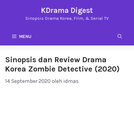
Langsung
KDrama Digest
ke
Sinopsis Drama Korea, Film, & Serial TV
isi
MENU
Sinopsis dan Review Drama
Korea Zombie Detective (2020)
14 September 2020
oleh
idmas