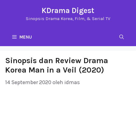
Langsung
KDrama Digest
ke
Sinopsis Drama Korea, Film, & Serial TV
isi
MENU
Sinopsis dan Review Drama
Korea Man in a Veil (2020)
14 September 2020
oleh
idmas