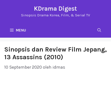
Langsung
KDrama Digest
ke
Sinopsis Drama Korea, Film, & Serial TV
isi
MENU
Sinopsis dan Review Film Jepang,
13 Assassins (2010)
10 September 2020
oleh
idmas