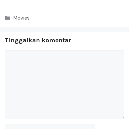
Kategori
Movies
Tinggalkan komentar
Komentar
Nama