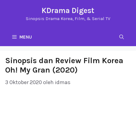
Langsung
KDrama Digest
ke
Sinopsis Drama Korea, Film, & Serial TV
isi
MENU
Sinopsis dan Review Film Korea
Oh! My Gran (2020)
3 Oktober 2020
oleh
idmas