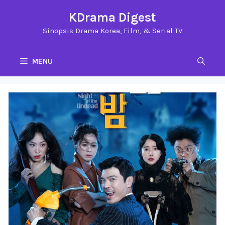
Langsung
KDrama Digest
ke
Sinopsis Drama Korea, Film, & Serial TV
isi
MENU