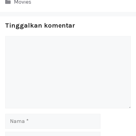
Kategori
Movies
Tinggalkan komentar
Komentar
Nama
Surel