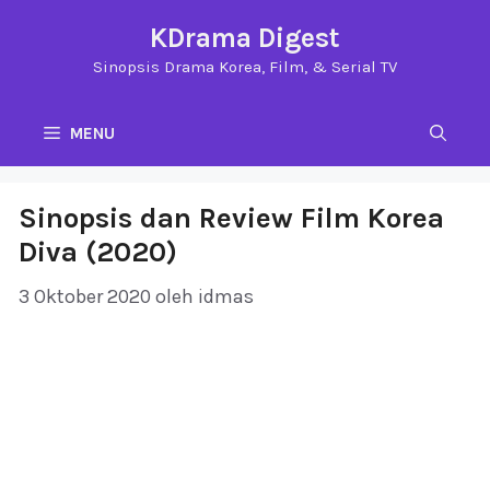
Langsung
KDrama Digest
ke
Sinopsis Drama Korea, Film, & Serial TV
isi
MENU
Sinopsis dan Review Film Korea
Diva (2020)
3 Oktober 2020
oleh
idmas