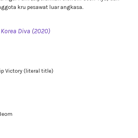
anggota kru pesawat luar angkasa.
 Korea Diva (2020)
Victory (literal title)
-Beom