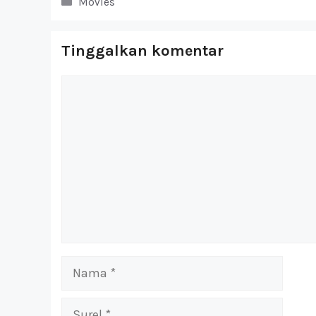
Kategori
Movies
Tinggalkan komentar
Komentar
Nama
Surel