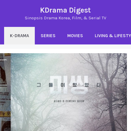
KDrama Digest
Sinopsis Drama Korea, Film, & Serial TV
K-DRAMA
SERIES
MOVIES
LIVING & LIFEST