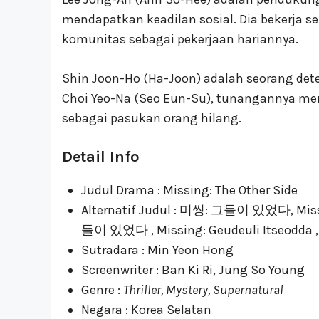
mendapatkan keadilan sosial. Dia bekerja s
komunitas sebagai pekerjaan hariannya.
Shin Joon-Ho (Ha-Joon) adalah seorang dete
Choi Yeo-Na (Seo Eun-Su), tunangannya m
sebagai pasukan orang hilang.
Detail Info
Judul Drama : Missing: The Other Side
Alternatif Judul : 미씽: 그들이 있었다, Missin
들이 있었다 , Missing: Geudeuli Itseodda , 
Sutradara : Min Yeon Hong
Screenwriter : Ban Ki Ri, Jung So Young
Genre :
Thriller, Mystery, Supernatural
Negara : Korea Selatan