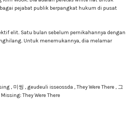
ebagai pejabat publik berpangkat hukum di pusat
ktif elit. Satu bulan sebelum pernikahannya dengan
enghilang. Untuk menemukannya, dia melamar
g , 미씽 , geudeuli isseossda , They Were There , 그
Missing: They Were There