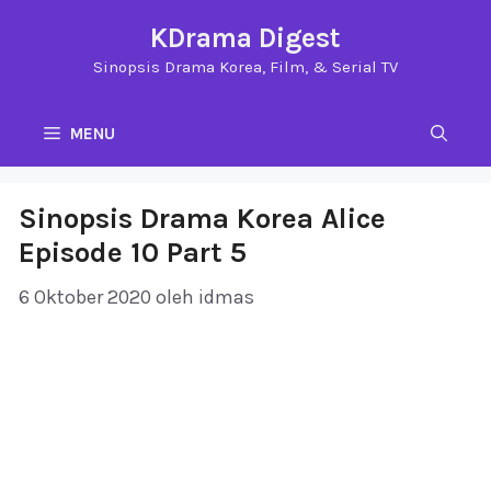
Langsung
KDrama Digest
ke
Sinopsis Drama Korea, Film, & Serial TV
isi
MENU
Sinopsis Drama Korea Alice
Episode 10 Part 5
6 Oktober 2020
oleh
idmas