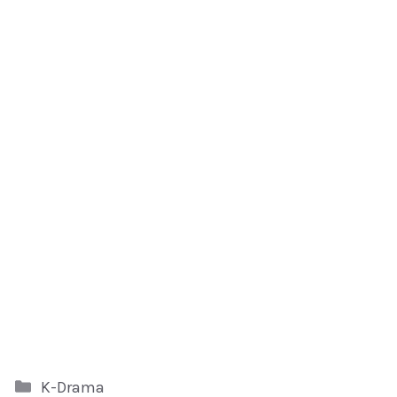
Kategori
K-Drama