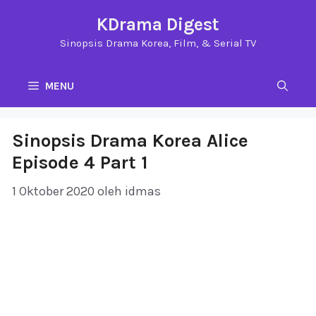
Langsung
KDrama Digest
ke
Sinopsis Drama Korea, Film, & Serial TV
isi
MENU
Sinopsis Drama Korea Alice
Episode 4 Part 1
1 Oktober 2020
oleh
idmas