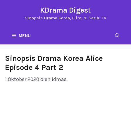
Langsung
KDrama Digest
ke
Sinopsis Drama Korea, Film, & Serial TV
isi
MENU
Sinopsis Drama Korea Alice
Episode 4 Part 2
1 Oktober 2020
oleh
idmas