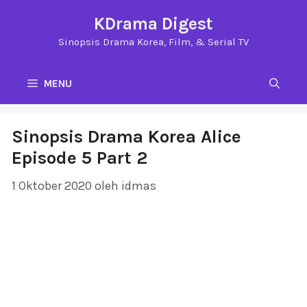
Langsung
KDrama Digest
ke
Sinopsis Drama Korea, Film, & Serial TV
isi
MENU
Sinopsis Drama Korea Alice
Episode 5 Part 2
1 Oktober 2020
oleh
idmas