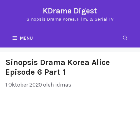
Langsung
KDrama Digest
ke
Sinopsis Drama Korea, Film, & Serial TV
isi
MENU
Sinopsis Drama Korea Alice
Episode 6 Part 1
1 Oktober 2020
oleh
idmas