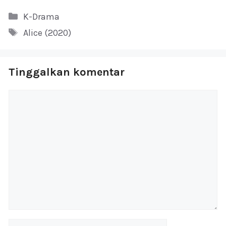
Kategori
K-Drama
Tag
Alice (2020)
Tinggalkan komentar
Komentar
Nama