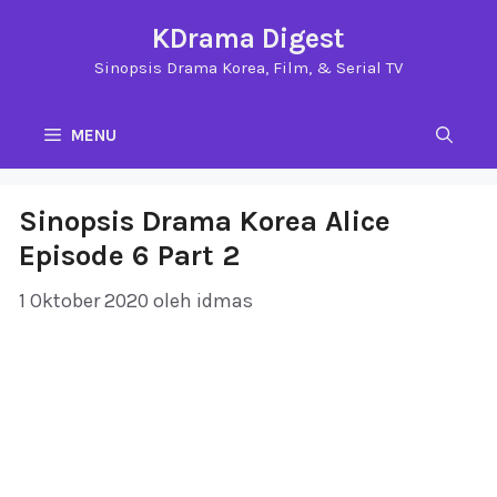
Langsung
KDrama Digest
ke
Sinopsis Drama Korea, Film, & Serial TV
isi
MENU
Sinopsis Drama Korea Alice
Episode 6 Part 2
1 Oktober 2020
oleh
idmas