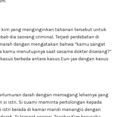
am.
her kim yang menginginkan tahanan tersebut untuk
ab dia seorang criminal. Terjadi perdebatan di
 marah dengan mengatakan bahwa “kamu sangat
pa kamu menutupinya saat sesame dokter diserang?”
 kasus berbeda antara kasus Eun-jae dengan kasus
i berlumuran darah dengan memegang lehernya yang
si istri. Si suami meminta pertolongan kepada
si istri berada di kamar mandi menangis dengan
arah. Di tempat operasi, Teacher Kim berusaha