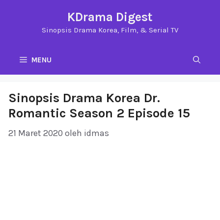
Langsung
KDrama Digest
ke
Sinopsis Drama Korea, Film, & Serial TV
isi
MENU
Sinopsis Drama Korea Dr.
Romantic Season 2 Episode 15
21 Maret 2020
oleh
idmas