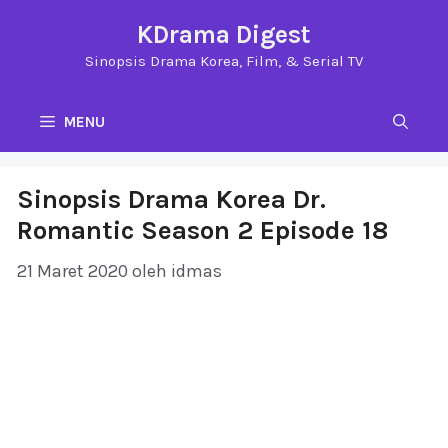
Langsung
KDrama Digest
ke
Sinopsis Drama Korea, Film, & Serial TV
isi
MENU
Sinopsis Drama Korea Dr.
Romantic Season 2 Episode 18
21 Maret 2020
oleh
idmas