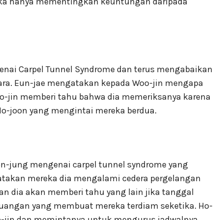
 jika hanya mementingkan keuntungan daripada
genai Carpel Tunnel Syndrome dan terus mengabaikan
ara. Eun-jae mengatakan kepada Woo-jin mengapa
oo-jin memberi tahu bahwa dia memeriksanya karena
 Ho-joon yang mengintai mereka berdua.
on-jung mengenai carpel tunnel syndrome yang
atakan mereka dia mengalami cedera pergelangan
n dia akan memberi tahu yang lain jika tanggal
ruangan yang membuat mereka terdiam seketika. Ho-
oo-jin dan memintanya untuk mengurus jadwalnya.