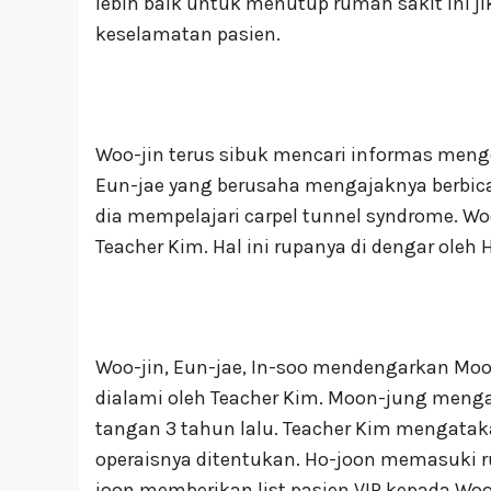
lebih baik untuk menutup rumah sakit ini
keselamatan pasien.
Woo-jin terus sibuk mencari informas men
Eun-jae yang berusaha mengajaknya berbic
dia mempelajari carpel tunnel syndrome. W
Teacher Kim. Hal ini rupanya di dengar oleh
Woo-jin, Eun-jae, In-soo mendengarkan Mo
dialami oleh Teacher Kim. Moon-jung meng
tangan 3 tahun lalu. Teacher Kim mengataka
operaisnya ditentukan. Ho-joon memasuki 
joon memberikan list pasien VIP kepada W