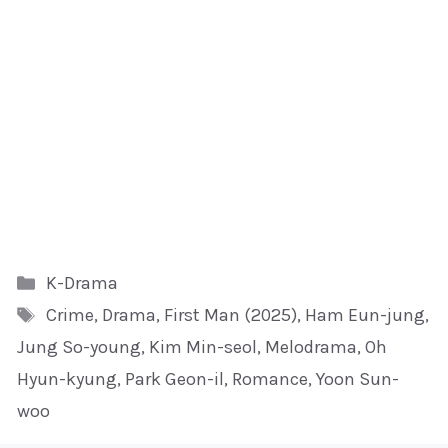
Kategori
K-Drama
Tag
Crime
,
Drama
,
First Man (2025)
,
Ham Eun-jung
,
Jung So-young
,
Kim Min-seol
,
Melodrama
,
Oh
Hyun-kyung
,
Park Geon-il
,
Romance
,
Yoon Sun-
woo