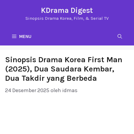
Langsung
KDrama Digest
ke
Sinopsis Drama Korea, Film, & Serial TV
isi
MENU
Sinopsis Drama Korea First Man
(2025), Dua Saudara Kembar,
Dua Takdir yang Berbeda
24 Desember 2025
oleh
idmas