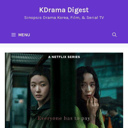
Langsung
KDrama Digest
ke
Sinopsis Drama Korea, Film, & Serial TV
isi
MENU