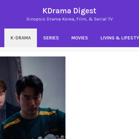
KDrama Digest
Sinopsis Drama Korea, Film, & Serial TV
K-DRAMA
SERIES
MOVIES
LIVING & LIFEST