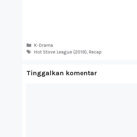
Kategori
K-Drama
Tag
Hot Stove League (2019)
,
Recap
Tinggalkan komentar
Komentar